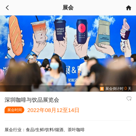
展会


0
展会倒计时
天


深圳咖啡与饮品展览会
2022年08月12至14日
展会时间
展会行业：
食品/生鲜/饮料/烟酒、茶叶咖啡