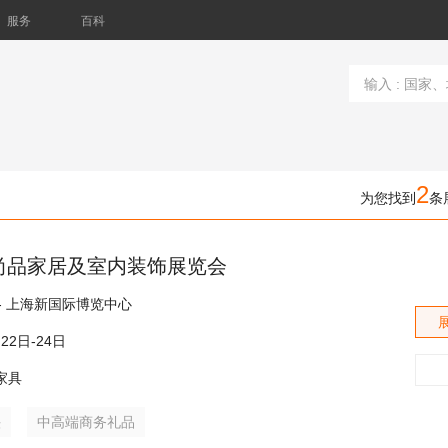
服务
百科
2
为您找到
条
尚品家居及室内装饰展览会
海 - 上海新国际博览中心
月22日-24日
家具
头
中高端商务礼品