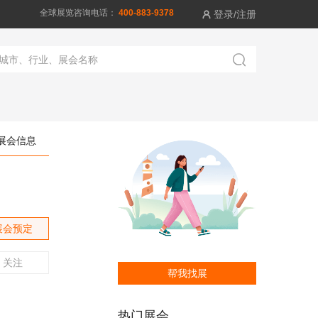
全球展览咨询电话：
400-883-9378
登录/注册


展会信息
展会预定
关注
帮我找展
热门展会