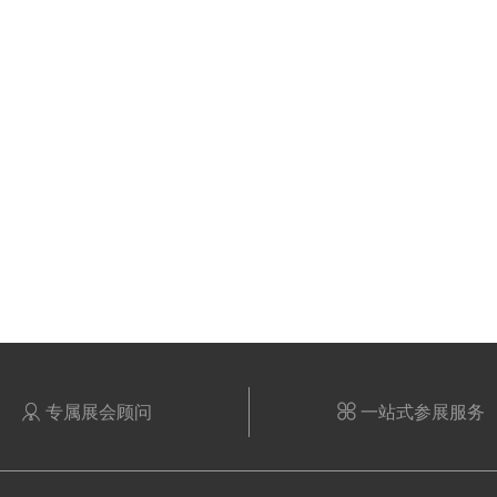

专属展会顾问

一站式参展服务