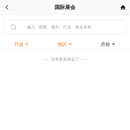
国际展会



行业

地区

月份

-----
没有更多展会了
-----