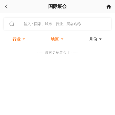
国际展会



行业

地区

月份

-----
没有更多展会了
-----