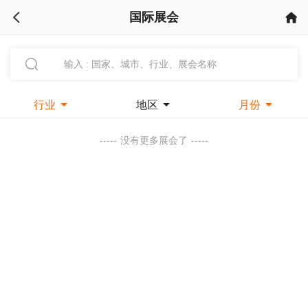
国际展会



行业

地区

月份

-----
没有更多展会了
-----