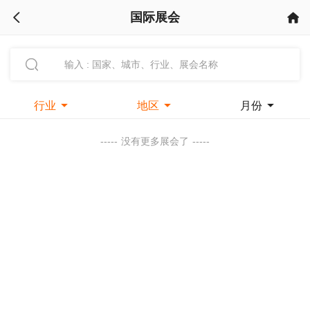
国际展会



行业

地区

月份

-----
没有更多展会了
-----