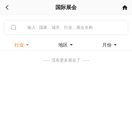
国际展会



行业

地区

月份

-----
没有更多展会了
-----