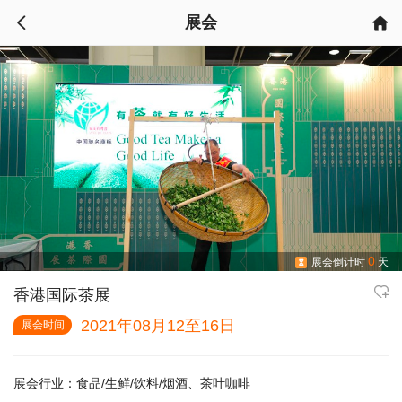
展会


0
展会倒计时
天


香港国际茶展
2021年08月12至16日
展会时间
展会行业：
食品/生鲜/饮料/烟酒、茶叶咖啡