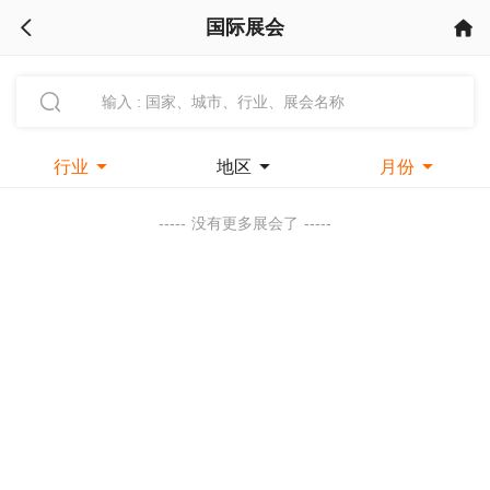
国际展会



行业

地区

月份

-----
没有更多展会了
-----