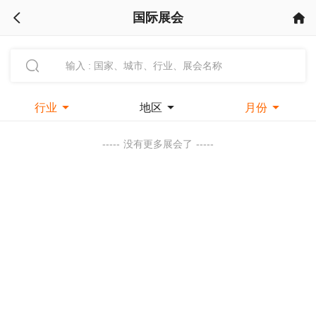
国际展会



行业

地区

月份

-----
没有更多展会了
-----