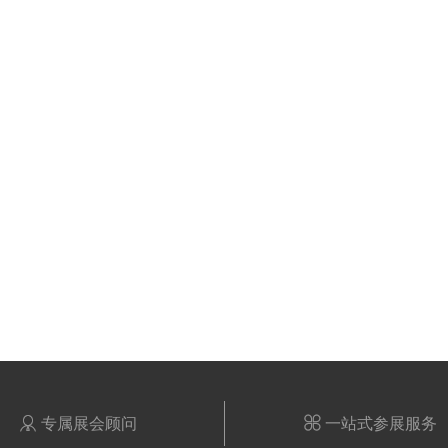

专属展会顾问

一站式参展服务