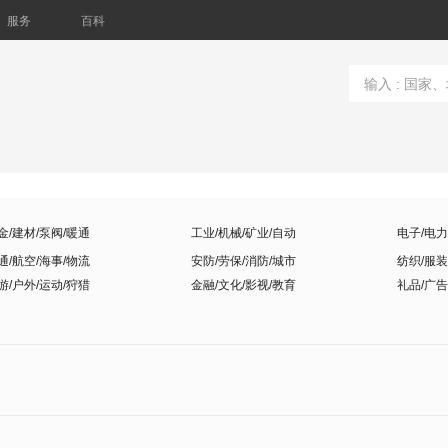
服务
百科
金/建材/泵阀/暖通
工业/机械/矿业/自动
电子/电力
通/航空/海事/物流
安防/劳保/消防/城市
纺织/服装
游/户外/运动/狩猎
金融/文化/影视/教育
礼品/广告