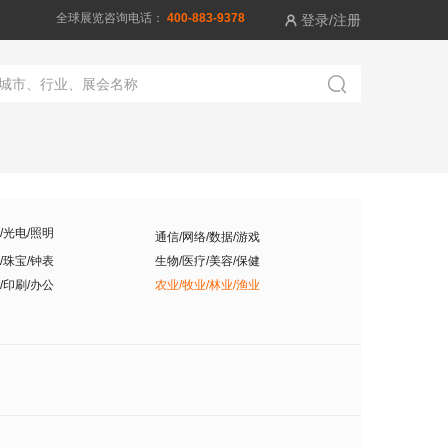
全球展览咨询电话：
400-883-9378
登录/注册


/光电/照明
通信/网络/数据/游戏
/珠宝/钟表
生物/医疗/美容/保健
/印刷/办公
农业/牧业/林业/渔业