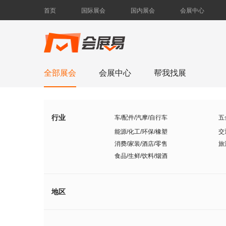
首页
国际展会
国内展会
会展中心
全部展会
会展中心
帮我找展
行业
车/配件/汽摩/自行车
五
能源/化工/环保/橡塑
交
消费/家装/酒店/零售
旅
食品/生鲜/饮料/烟酒
地区