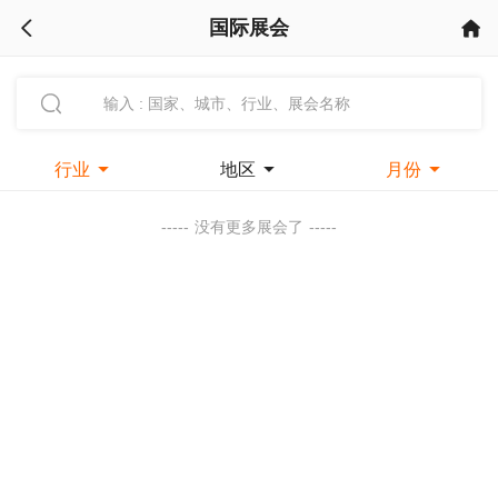
国际展会



行业

地区

月份

-----
没有更多展会了
-----