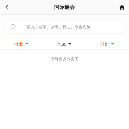
国际展会



行业

地区

月份

-----
没有更多展会了
-----