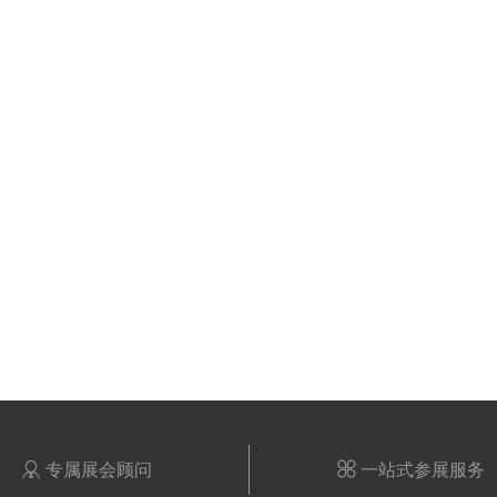

专属展会顾问

一站式参展服务