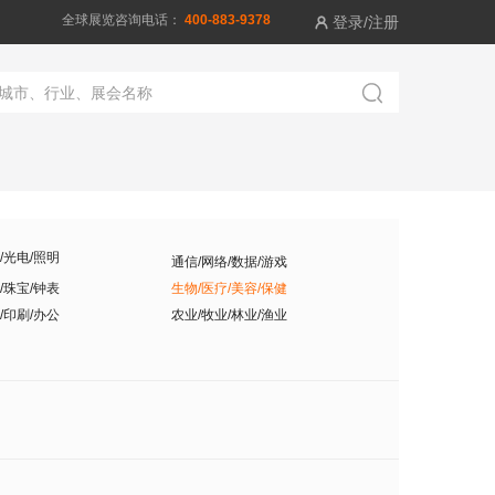
全球展览咨询电话：
400-883-9378
登录/注册


/光电/照明
通信/网络/数据/游戏
/珠宝/钟表
生物/医疗/美容/保健
/印刷/办公
农业/牧业/林业/渔业