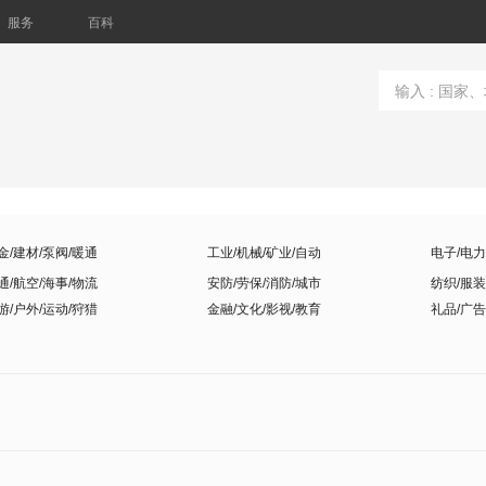
服务
百科
金/建材/泵阀/暖通
工业/机械/矿业/自动
电子/电力
通/航空/海事/物流
安防/劳保/消防/城市
纺织/服装
游/户外/运动/狩猎
金融/文化/影视/教育
礼品/广告