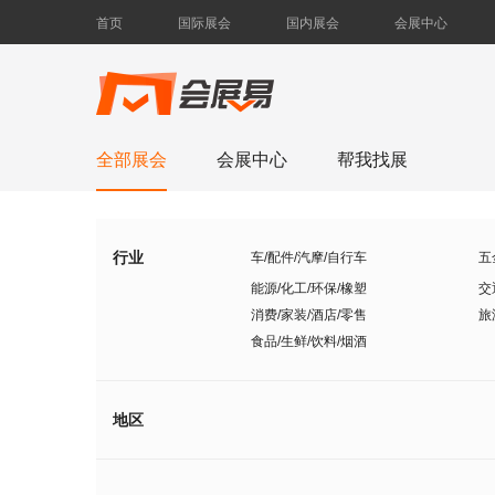
首页
国际展会
国内展会
会展中心
全部展会
会展中心
帮我找展
行业
车/配件/汽摩/自行车
五
能源/化工/环保/橡塑
交
消费/家装/酒店/零售
旅
食品/生鲜/饮料/烟酒
地区